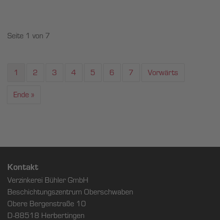
Seite 1 von 7
1
2
3
4
5
6
7
Vorwärts
Ende »
Kontakt
Verzinkerei Bühler GmbH
Beschichtungszentrum Oberschwaben
Obere Bergenstraße 10
D-88518 Herbertingen